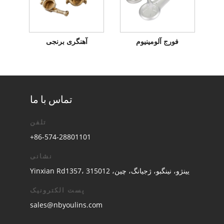
فورج آلومینیوم
آهنگری برنجی
تماس با ما
تلفن
+86-574-28801101
نشانی
Yinxian Rd1357، یینژو، نینگبو، ژجیانگ، چین، 315012
پست الکترونیک
sales@nbyoulins.com