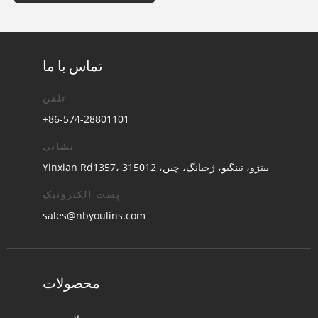
تماس با ما
تلفن
+86-574-28801101
نشانی
Yinxian Rd1357، یینژو، نینگبو، ژجیانگ، چین، 315012
پست الکترونیک
sales@nbyoulins.com
محصولات