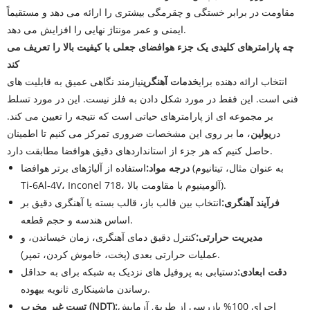
مقاومت در برابر خستگی و چقرمگی بیشتری را ارائه می دهد و مستقیماً
ایمنی و عمر مونتاژ نهایی را افزایش می دهد.
چه پارامترهای کلیدی یک جزء هوافضای جعلی با کیفیت بالا را تعریف می
کند
انتخاب ارائه دهنده برای
خدمات آهنگری
نیازمند نگاهی عمیق به قابلیت های
فنی است. این فقط در مورد شکل دادن به فلز نیست. این در مورد تسلط
بر مجموعه ای از پارامترهای حیاتی است که نتیجه را تعیین می کند.
در
یولین
، ما بر روی این مشخصات ضروری تمرکز می کنیم تا اطمینان
حاصل کنیم که هر جزء از استانداردهای دقیق هوافضا مطابقت دارد.
درجه مواد:
استفاده از آلیاژهای برتر هوافضا (به عنوان مثال، تیتانیوم
Ti-6Al-4V، Inconel 718، آلومینیوم با مقاومت بالا).
فرآیند آهنگری:
انتخاب بین قالب باز، قالب بسته یا آهنگری دقیق بر
اساس هندسه و حجم قطعه.
مدیریت حرارتی:
کنترل دقیق دمای آهنگری، زمان خیساندن، و
عملیات حرارتی بعدی (پخت، خاموش کردن، تمپر).
دقت ابعادی:
دستیابی به پروفیل های نزدیک به شبکه برای به حداقل
رساندن ماشینکاری ثانویه بیهوده.
اجرای 100% بازرسی از طریق آزمایش
تست غیر مخرب (NDT):