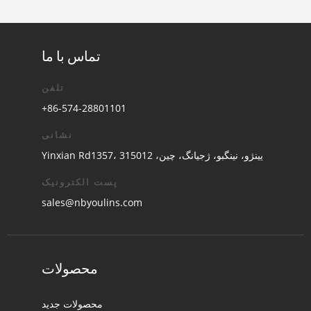
تماس با ما
تلفن
+86-574-28801101
نشانی
Yinxian Rd1357، یینژو، نینگبو، ژجیانگ، چین، 315012
پست الکترونیک
sales@nbyoulins.com
محصولات
محصولات جدید