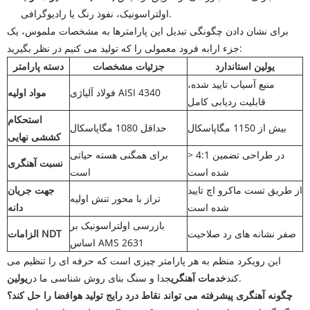
اولتراسونیک، نفوذ رنگ یا رادیوگرافی.
برای نشان دادن چگونگی تبدیل این پارامترها به مشخصات ملموس، یک
جزء ارابه فرود معمولی را که تولید می کنیم در نظر بگیرید:
یولین استاندارد
جزئیات مشخصات
دسته پارامتر
منبع آسیاب تایید شده،
فولاد آلیاژی AISI 4340
مواد اولیه
قابلیت ردیابی کامل
استحکام
بیش از 1150 مگاپاسکال
حداقل 1080 مگاپاسکال
کششی نهایی
> 4:1 در طراحی تضمین
برای همگنی هسته حیاتی
نسبت آهنگری
شده است
است
از طریق تست ماکرو اچ تایید
جهت جریان
تراز با محور تنش اولیه
شده است
دانه
بازرسی اولتراسونیک بر
صفر نشانه های رد صلاحیت
الزامات NDT
اساس AMS 2631
این رویکرد منظم به هر پارامتر چیزی است که حرفه ای را تنظیم می
.
کند
خدمات آهنگری
جدا و سنگ بنای روش شناسی ما در
یولین
چگونه آهنگری پیشرفته می تواند نقاط درد رایج تولید هوافضا را حل کند؟