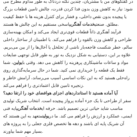
در گفتگوهای من با مشتریان، چندین نکته دردناک به طور مداوم مطرح می
شود: نیاز به کاهش وزن بدون فدا کردن قدرت، چالش تامین قطعات بزرگ
یا پیچیده بدون نقص داخلی، و فشار برای کنترل هزینه ها با حفظ کیفیت
پاسخی مستقیم به این چالش ها هستند.
مطلق. صنعتی
خدمات آهنگری
فرآیند آهنگری ذاتاً قطعات قوی‌تری ایجاد می‌کند و امکان بهینه‌سازی
طراحی و کاهش وزن بالقوه را فراهم می‌کند. با اطمینان از ساختار داخلی
سالم، خطر شکست فاجعه‌بار ناشی از تخلخل یا آخال‌ها را از بین می‌بریم.
علاوه بر این، دستیابی به شکل نزدیک به تور به طور قابل توجهی ضایعات
مواد و ساعات ماشینکاری پرهزینه را کاهش می دهد. وقتی با
یولین
، شما
فقط یک قطعه را خریداری نمی کنید. شما در حال سرمایه‌گذاری روی
راه‌حلی هستید که به این نکات اساسی آسیب می‌رساند، آرامش خاطر و
زنجیره تامین قابل اعتمادتری را فراهم می‌کند.
آیا آماده هستید تا استانداردهای اجزای هوافضای خود را ارتقا دهید؟
سفر از طراحی تا یک جزء آماده پرواز پیچیده است. انتخاب شریک تولیدی
مناسب شاید حیاتی ترین تصمیم باشد. حرفه ای
خدمات آهنگری
پایه فنی
ایمنی، عملکرد و ارزش را فراهم می کند. ما در
یولین
متعهد به این هستند که
آن شریک پایه ای باشند و دهه ها تخصص فلزی جعلی را به پروژه های
بسیار مهم شما بیاورند.